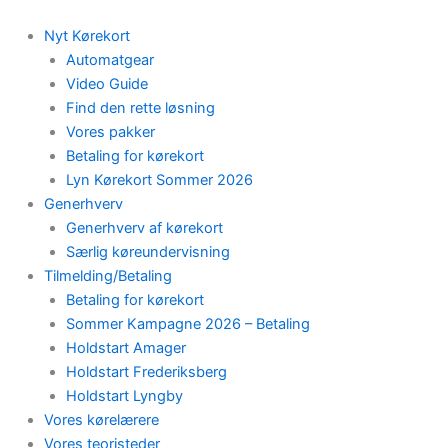
Skip
to
Nyt Kørekort
content
Automatgear
Video Guide
Find den rette løsning
Vores pakker
Betaling for kørekort
Lyn Kørekort Sommer 2026
Generhverv
Generhverv af kørekort
Særlig køreundervisning
Tilmelding/Betaling
Betaling for kørekort
Sommer Kampagne 2026 – Betaling
Holdstart Amager
Holdstart Frederiksberg
Holdstart Lyngby
Vores kørelærere
Vores teoristeder