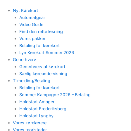
Skip
to
Nyt Kørekort
content
Automatgear
Video Guide
Find den rette løsning
Vores pakker
Betaling for kørekort
Lyn Kørekort Sommer 2026
Generhverv
Generhverv af kørekort
Særlig køreundervisning
Tilmelding/Betaling
Betaling for kørekort
Sommer Kampagne 2026 – Betaling
Holdstart Amager
Holdstart Frederiksberg
Holdstart Lyngby
Vores kørelærere
Vores teoristeder