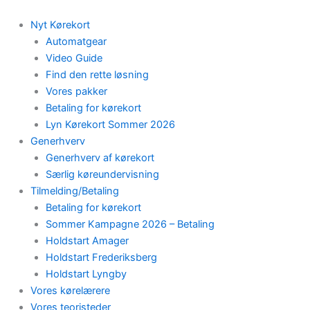
Skip
to
Nyt Kørekort
content
Automatgear
Video Guide
Find den rette løsning
Vores pakker
Betaling for kørekort
Lyn Kørekort Sommer 2026
Generhverv
Generhverv af kørekort
Særlig køreundervisning
Tilmelding/Betaling
Betaling for kørekort
Sommer Kampagne 2026 – Betaling
Holdstart Amager
Holdstart Frederiksberg
Holdstart Lyngby
Vores kørelærere
Vores teoristeder