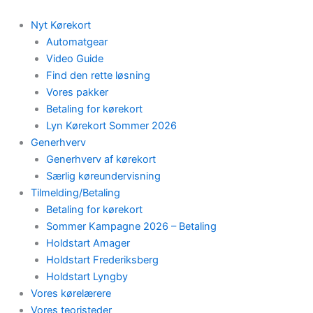
Skip
to
Nyt Kørekort
content
Automatgear
Video Guide
Find den rette løsning
Vores pakker
Betaling for kørekort
Lyn Kørekort Sommer 2026
Generhverv
Generhverv af kørekort
Særlig køreundervisning
Tilmelding/Betaling
Betaling for kørekort
Sommer Kampagne 2026 – Betaling
Holdstart Amager
Holdstart Frederiksberg
Holdstart Lyngby
Vores kørelærere
Vores teoristeder