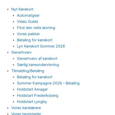
Skip
to
Nyt Kørekort
content
Automatgear
Video Guide
Find den rette løsning
Vores pakker
Betaling for kørekort
Lyn Kørekort Sommer 2026
Generhverv
Generhverv af kørekort
Særlig køreundervisning
Tilmelding/Betaling
Betaling for kørekort
Sommer Kampagne 2026 – Betaling
Holdstart Amager
Holdstart Frederiksberg
Holdstart Lyngby
Vores kørelærere
Vores teoristeder