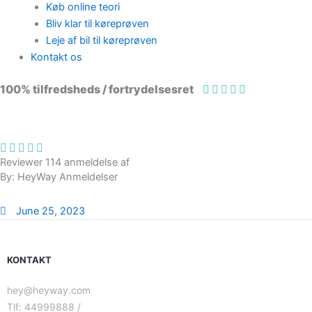
Køb online teori
Bliv klar til køreprøven
Leje af bil til køreprøven
Kontakt os
100% tilfredsheds / fortrydelsesret
98 % vil anbefale os til andre
Reviewer 114 anmeldelse af
By: HeyWay Anmeldelser
June 25, 2023
KONTAKT
hey@heyway.com
Tlf: 44999888 /