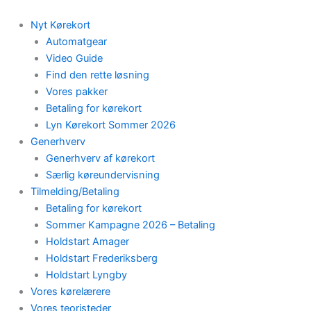
Skip
to
Nyt Kørekort
content
Automatgear
Video Guide
Find den rette løsning
Vores pakker
Betaling for kørekort
Lyn Kørekort Sommer 2026
Generhverv
Generhverv af kørekort
Særlig køreundervisning
Tilmelding/Betaling
Betaling for kørekort
Sommer Kampagne 2026 – Betaling
Holdstart Amager
Holdstart Frederiksberg
Holdstart Lyngby
Vores kørelærere
Vores teoristeder