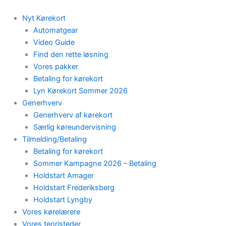
Skip
to
Nyt Kørekort
content
Automatgear
Video Guide
Find den rette løsning
Vores pakker
Betaling for kørekort
Lyn Kørekort Sommer 2026
Generhverv
Generhverv af kørekort
Særlig køreundervisning
Tilmelding/Betaling
Betaling for kørekort
Sommer Kampagne 2026 – Betaling
Holdstart Amager
Holdstart Frederiksberg
Holdstart Lyngby
Vores kørelærere
Vores teoristeder