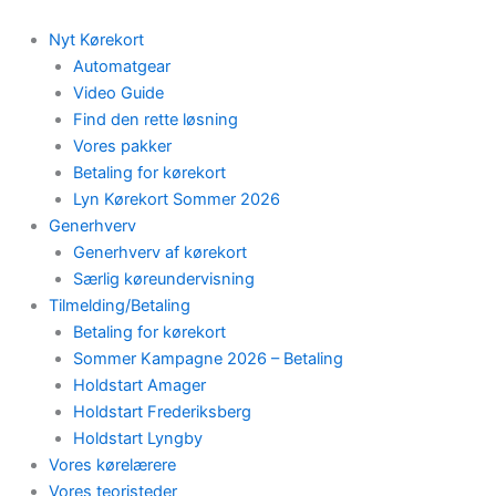
Skip
to
Nyt Kørekort
content
Automatgear
Video Guide
Find den rette løsning
Vores pakker
Betaling for kørekort
Lyn Kørekort Sommer 2026
Generhverv
Generhverv af kørekort
Særlig køreundervisning
Tilmelding/Betaling
Betaling for kørekort
Sommer Kampagne 2026 – Betaling
Holdstart Amager
Holdstart Frederiksberg
Holdstart Lyngby
Vores kørelærere
Vores teoristeder