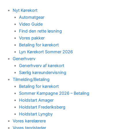
Skip
to
Nyt Kørekort
content
Automatgear
Video Guide
Find den rette løsning
Vores pakker
Betaling for kørekort
Lyn Kørekort Sommer 2026
Generhverv
Generhverv af kørekort
Særlig køreundervisning
Tilmelding/Betaling
Betaling for kørekort
Sommer Kampagne 2026 – Betaling
Holdstart Amager
Holdstart Frederiksberg
Holdstart Lyngby
Vores kørelærere
Vores teoristeder