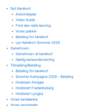
Skip
to
Nyt Kørekort
content
Automatgear
Video Guide
Find den rette løsning
Vores pakker
Betaling for kørekort
Lyn Kørekort Sommer 2026
Generhverv
Generhverv af kørekort
Særlig køreundervisning
Tilmelding/Betaling
Betaling for kørekort
Sommer Kampagne 2026 – Betaling
Holdstart Amager
Holdstart Frederiksberg
Holdstart Lyngby
Vores kørelærere
Vores teoristeder