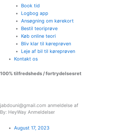
Book tid
Logbog app
Ansøgning om kørekort
Bestil teoriprøve
Køb online teori
Bliv klar til køreprøven
Leje af bil til køreprøven
Kontakt os
100% tilfredsheds / fortrydelsesret
98 % vil anbefale os til andre
jabdouni@gmail.com anmeldelse af
By: HeyWay Anmeldelser
August 17, 2023