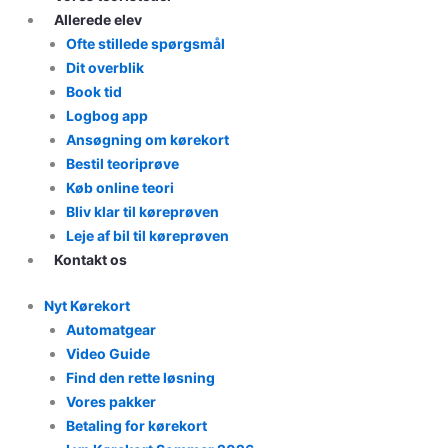
Allerede elev
Ofte stillede spørgsmål
Dit overblik
Book tid
Logbog app
Ansøgning om kørekort
Bestil teoriprøve
Køb online teori
Bliv klar til køreprøven
Leje af bil til køreprøven
Kontakt os
Nyt Kørekort
Automatgear
Video Guide
Find den rette løsning
Vores pakker
Betaling for kørekort