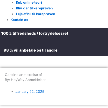
Køb online teori
Bliv klar til køreprøven
Leje af bil til køreprøven
Kontakt os
100% tilfredsheds / fortrydelsesret
98 % vil anbefale os til andre
Caroline anmeldelse af
By: HeyWay Anmeldelser
January 22, 2025