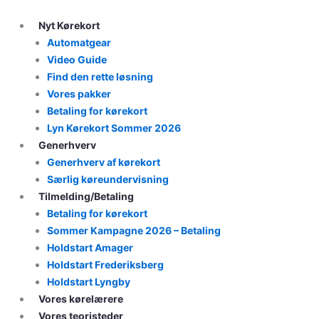
Skip
to
Nyt Kørekort
content
Automatgear
Video Guide
Find den rette løsning
Vores pakker
Betaling for kørekort
Lyn Kørekort Sommer 2026
Generhverv
Generhverv af kørekort
Særlig køreundervisning
Tilmelding/Betaling
Betaling for kørekort
Sommer Kampagne 2026 – Betaling
Holdstart Amager
Holdstart Frederiksberg
Holdstart Lyngby
Vores kørelærere
Vores teoristeder