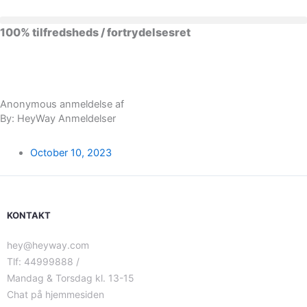
Skip
to
100% tilfredsheds / fortrydelsesret
content
98 % vil anbefale os til andre
Anonymous anmeldelse af
By: HeyWay Anmeldelser
October 10, 2023
KONTAKT
hey@heyway.com
Tlf: 44999888 /
Mandag & Torsdag kl. 13-15
Chat på hjemmesiden