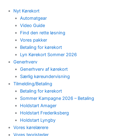
Skip
to
Nyt Kørekort
content
Automatgear
Video Guide
Find den rette løsning
Vores pakker
Betaling for kørekort
Lyn Kørekort Sommer 2026
Generhverv
Generhverv af kørekort
Særlig køreundervisning
Tilmelding/Betaling
Betaling for kørekort
Sommer Kampagne 2026 – Betaling
Holdstart Amager
Holdstart Frederiksberg
Holdstart Lyngby
Vores kørelærere
Vores teoristeder