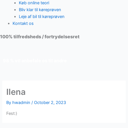
Køb online teori
Bliv klar til køreprøven
Leje af bil til køreprøven
Kontakt os
100% tilfredsheds / fortrydelsesret
98 % vil anbefale os til andre
Ilena
By
hwadmin
/
October 2, 2023
Fest:)