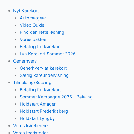
Skip
to
Nyt Kørekort
content
Automatgear
Video Guide
Find den rette løsning
Vores pakker
Betaling for kørekort
Lyn Kørekort Sommer 2026
Generhverv
Generhverv af kørekort
Særlig køreundervisning
Tilmelding/Betaling
Betaling for kørekort
Sommer Kampagne 2026 – Betaling
Holdstart Amager
Holdstart Frederiksberg
Holdstart Lyngby
Vores kørelærere
Vores teoristeder